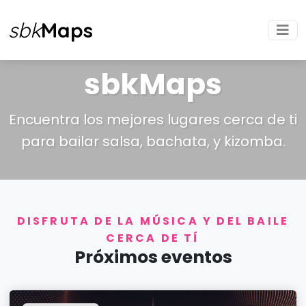
sbk
Maps
sbkMaps
Encuentra los mejores lugares cerca de ti
para bailar salsa, bachata, y kizomba.
DISFRUTA DE LA MÚSICA Y DEL BAILE
CERCA DE TÍ
Próximos eventos