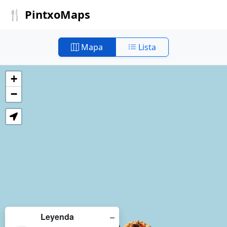
🍴 PintxoMaps
Mapa
Lista
+
−
−
Leyenda