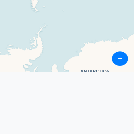
3000 km
1000 mi
Leaflet
|
©
OpenStreetMap
contributors ©
CARTO
© 2026 Pedaleando a tu ritmo. Todos los derechos
reservados.