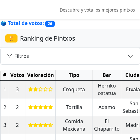
Descubre y vota los mejores pintxos
🗳️ Total de votos:
26
Ranking de Pintxos
🏆
Filtros
#
Votos
Valoración
Tipo
Bar
Ciuda
Herriko
1
3
Croqueta
Etxala
ostatua
San
2
2
Tortilla
Adamo
Sebast
Comida
El
3
2
Madri
Mexicana
Chaparrito
San