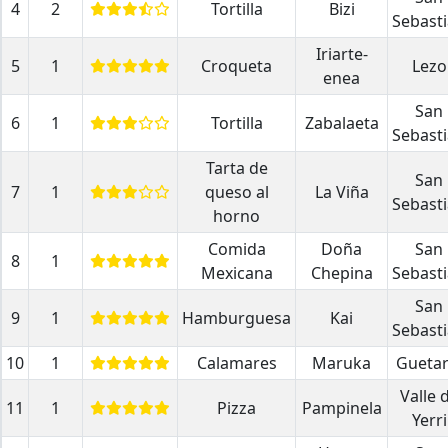
4
2
Tortilla
Bizi
Sebast
Iriarte-
5
1
Croqueta
Lezo
enea
San
6
1
Tortilla
Zabalaeta
Sebast
Tarta de
San
7
1
queso al
La Viña
Sebast
horno
Comida
Doña
San
8
1
Mexicana
Chepina
Sebast
San
9
1
Hamburguesa
Kai
Sebast
10
1
Calamares
Maruka
Guetar
Valle 
11
1
Pizza
Pampinela
Yerri