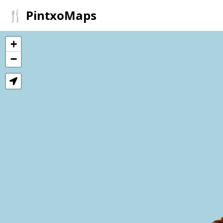
🍴 PintxoMaps
+
−